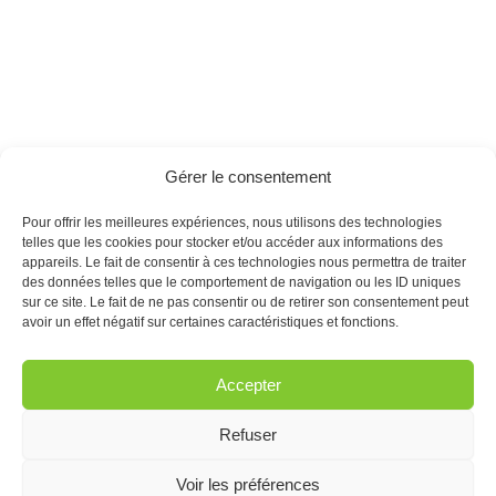
Gérer le consentement
Pour offrir les meilleures expériences, nous utilisons des technologies
telles que les cookies pour stocker et/ou accéder aux informations des
appareils. Le fait de consentir à ces technologies nous permettra de traiter
des données telles que le comportement de navigation ou les ID uniques
Parlons ensemble
sur ce site. Le fait de ne pas consentir ou de retirer son consentement peut
de votre projet,
avoir un effet négatif sur certaines caractéristiques et fonctions.
contactez-nous !
Garden Grass Provence
Accepter
207 chemin de Cardenon
06 69 05 69 38
83230 Bormes-les-
clement.cailleret@gardengrass.fr
Mimosas
Refuser
Suivez-nous
Voir les préférences